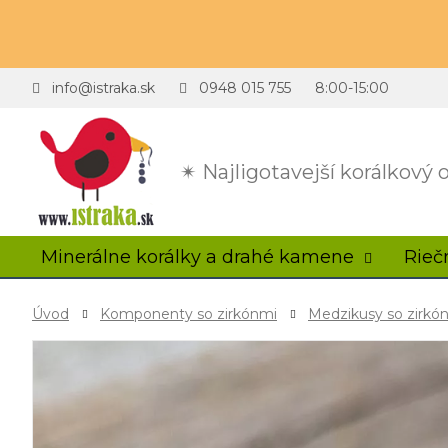
info@istraka.sk
0948 015 755
8:00-15:00
✴ Najligotavejší korálkový
Minerálne korálky a drahé kamene
Rieč
Úvod
Komponenty so zirkónmi
Medzikusy so zirkó