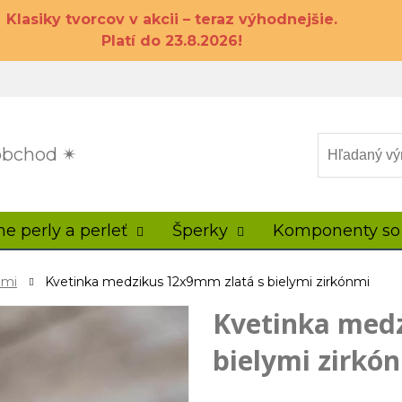
Klasiky tvorcov v akcii – teraz výhodnejšie.
Platí do 23.8.2026!
 obchod ✴
ne perly a perleť
Šperky
Komponenty so
nmi
Kvetinka medzikus 12x9mm zlatá s bielymi zirkónmi
Kvetinka medz
bielymi zirkó