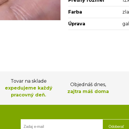
Presný rozmer
12
Farba
zl
Úprava
ga
Tovar na sklade
Objednáš dnes,
expedujeme každý
zajtra máš doma
pracovný deň.
Odoberať