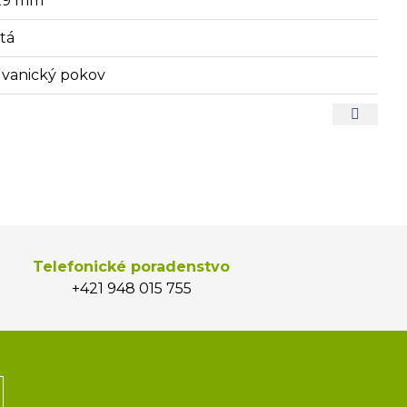
x9 mm
atá
lvanický pokov
Telefonické poradenstvo
+421 948 015 755