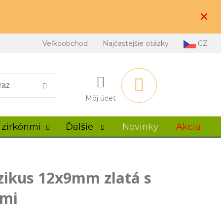
×
Veľkoobchod
Najčastejšie otázky
CZ
Môj účet
 zirkónmi
Ďalšie
Novinky
Akcia
ikus 12x9mm zlatá s
nmi