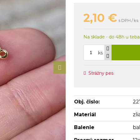
2,10
€
s DPH / ks
Na sklade - do 48h u teba
ks
Strážny pes
Obj. čislo:
22
Materiál
zl
Balenie
bal