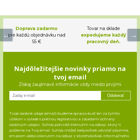
Doprava zadarmo
Tovar na sklade
pre každú objednávku nad
expedujeme každý
55 €
pracovný deň.
Najdôležitejšie novinky priamo na
tvoj email
Získaj zaujímavé informácie vždy medzi prvými
Odoberať
Tvoje osobné údaje (email) budeme spracovávať len za týmto
účelom v súlade s platnou legislatívou a zásadami ochrany
osobných údajov. Súhlas potvrdíš kliknutím na odkaz, ktorý ti
pošleme na Tvoj email. Súhlas môžeš kedykoľvek odvolať písomne,
emailom alebo kliknutím na odkaz z ktoréhokoľvek informačného