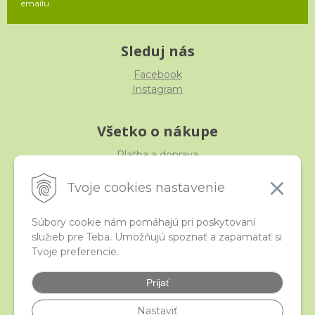
emailu.
Sleduj nás
Facebook
Instagram
Všetko o nákupe
Platba a doprava
Reklamácia, výmena, vrátenie
Obchodné podmienky
Tvoje cookies nastavenie
Ochrana osobných údajov
Súbory cookie nám pomáhajú pri poskytovaní
služieb pre Teba. Umožňujú spoznať a zapamätať si
iStraka
Tvoje preferencie.
Kontakt
Veľkoobchod
Prijať
Najčastejšie otázky
Certifikáty
Nastaviť