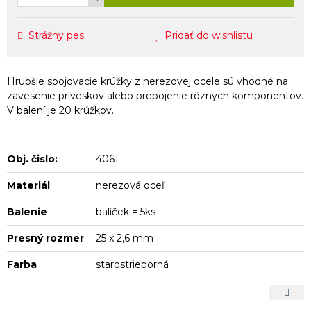
Strážny pes
Pridať do wishlistu
Hrubšie spojovacie krúžky z nerezovej ocele sú vhodné na
zavesenie príveskov alebo prepojenie rôznych komponentov.
V balení je 20 krúžkov.
Obj. čislo:
4061
Materiál
nerezová oceľ
Balenie
balíček = 5ks
Presný rozmer
25 x 2,6 mm
Farba
starostrieborná