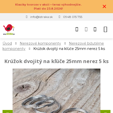
×
Klasiky tvorcov v akcii – teraz výhodnejšie.
Platí do 23.8.2026!
info@istraka.sk
0948 015 755
Úvod
Nerezové komponenty
Nerezové bižutérne
komponenty
Krúžok dvojitý na kľúče 25mm nerez 5 ks
Krúžok dvojitý na kľúče 25mm nerez 5 ks