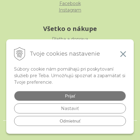
Facebook
Instagram
Všetko o nákupe
Platba a doprava
Reklamácia, výmena, vrátenie
Obchodné podmienky
Tvoje cookies nastavenie
Ochrana osobných údajov
Súbory cookie nám pomáhajú pri poskytovaní
služieb pre Teba. Umožňujú spoznať a zapamätať si
iStraka
Tvoje preferencie.
Kontakt
Veľkoobchod
Prijať
Najčastejšie otázky
Certifikáty
Nastaviť
Odmietnuť
© 2026 istraka.sk - najligotavejšie korálky a polodrahokamy široko ďaleko •
NextShop
&
e-shop Pohoda Connector
by
NextCom s.r.o.