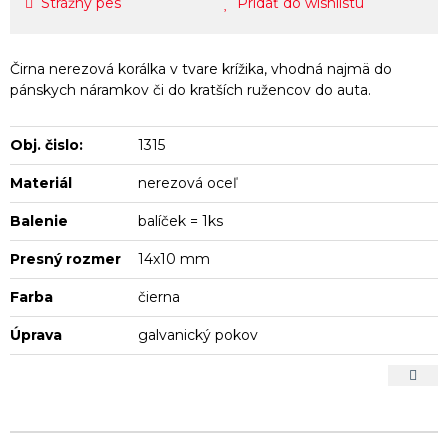
Strážny pes
Pridať do wishlistu
Čirna nerezová korálka v tvare krížika, vhodná najmä do
pánskych náramkov či do kratších ružencov do auta.
Obj. čislo:
1315
Materiál
nerezová oceľ
Balenie
balíček = 1ks
Presný rozmer
14x10 mm
Farba
čierna
Úprava
galvanický pokov