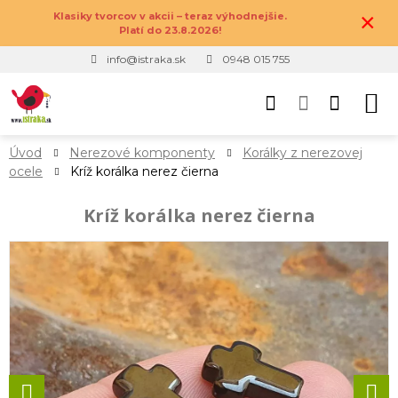
×
Klasiky tvorcov v akcii – teraz výhodnejšie.
Platí do 23.8.2026!
info@istraka.sk
0948 015 755
Úvod
Nerezové komponenty
Korálky z nerezovej
ocele
Kríž korálka nerez čierna
Kríž korálka nerez čierna