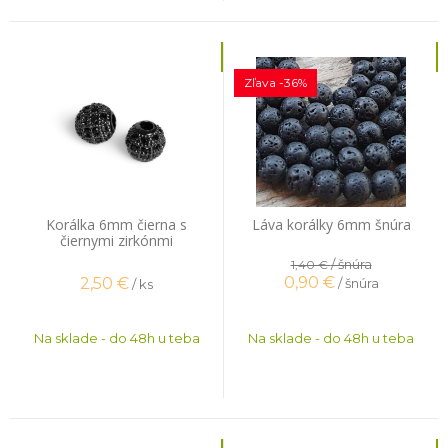
Zľava -36%
Korálka 6mm čierna s
Láva korálky 6mm šnúra
čiernymi zirkónmi
/ šnúra
1,40 €
0,90
€
2,50
€
/ šnúra
/ ks
Na sklade - do 48h u teba
Na sklade - do 48h u teba