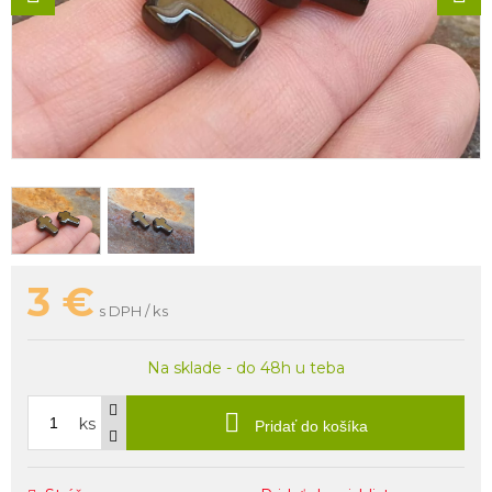
3
€
s DPH / ks
Na sklade - do 48h u teba
ks
Pridať do košíka