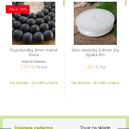
Zľava -39%
Ónyx korálky 8mm matné
Silon elastický 0,8mm číry
šnúra
špulka 8m
/ šnúra
5,60 €
3,40
€
1,80
€
/ šnúra
/ ks
Na sklade - do 48h u teba
Na sklade - do 48h u teba
Doprava zadarmo
Tovar na sklade