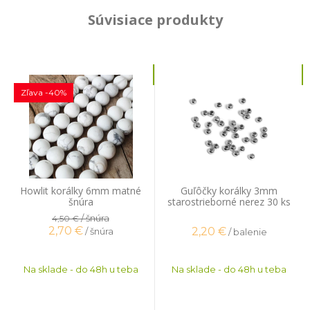
Súvisiace produkty
Zľava -40%
Howlit korálky 6mm matné
Guľôčky korálky 3mm
šnúra
starostrieborné nerez 30 ks
/ šnúra
4,50 €
2,70
€
2,20
€
/ šnúra
/ balenie
Na sklade - do 48h u teba
Na sklade - do 48h u teba