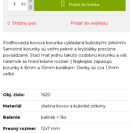
ks
Pridať do košíka
Strážny pes
Pridať do wishlistu
Podlhovastá kovová korunka vykladaná kubickými zirkónmi.
Samotné korunky sú veľmi pekné a kryštáliky precízne
povsádzané. Stačí mať jednu takúto ozdobnú korunku a váš
náramok sa hneď krásne rozžiari :) Najkrajšie zapasujú
korunky k 8mm a 10mm korálkam. Dierky sú cca 1,1mm
veľké.
Obj. čislo:
1620
Materiál
zliatina kovov a kubické zirkóny
Balenie
balíček = 1ks
Presný rozmer
12x7 mm