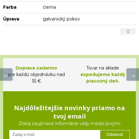
Farba
čierna
Úprava
galvanický pokov
Doprava zadarmo
Tovar na sklade
pre každú objednávku nad
expedujeme každý
55 €
pracovný deň.
Najdôležitejšie novinky priamo na
tvoj email
Získaj zaujímavé informácie vždy medzi prvými
Odoberať