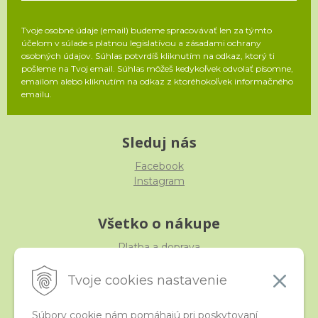
Tvoje osobné údaje (email) budeme spracovávať len za týmto
účelom v súlade s platnou legislatívou a zásadami ochrany
osobných údajov. Súhlas potvrdíš kliknutím na odkaz, ktorý ti
pošleme na Tvoj email. Súhlas môžeš kedykoľvek odvolať písomne,
emailom alebo kliknutím na odkaz z ktoréhokoľvek informačného
emailu.
Sleduj nás
Facebook
Instagram
Všetko o nákupe
Platba a doprava
Reklamácia, výmena, vrátenie
Obchodné podmienky
Tvoje cookies nastavenie
Ochrana osobných údajov
Súbory cookie nám pomáhajú pri poskytovaní