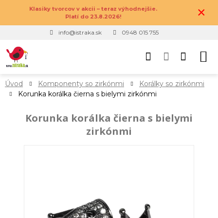
×
Klasiky tvorcov v akcii – teraz výhodnejšie.
Platí do 23.8.2026!
info@istraka.sk
0948 015 755
Úvod
Komponenty so zirkónmi
Korálky so zirkónmi
Korunka korálka čierna s bielymi zirkónmi
Korunka korálka čierna s bielymi
zirkónmi