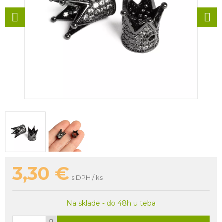
3,30
€
s DPH / ks
Na sklade - do 48h u teba