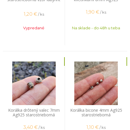
starostrieborná
1,90
€
/ ks
1,20
€
/ ks
Vypredané
Na sklade - do 48h u teba
Korálka drôtený valec 7mm
Korálka bicone 4mm Ag925
Ag925 starostrieborná
starostrieborná
3,40
€
1,10
€
/ ks
/ ks