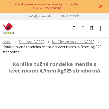
×
Klasiky tvorcov v akcii – teraz výhodnejšie.
Platí do 23.8.2026!
info@istraka.sk
0948 015 755
Úvod
Striebro AG925
Korálky zo striebra AG925
Korálka tučná rondelka menšia s kvetinkami 4,5mm Ag925
strieborná
Korálka tučná rondelka menšia s
kvetinkami 4,5mm Ag925 strieborná