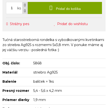
ks
Pridať do košíka
Strážny pes
Pridať do wishlistu
Tučná starostrieborná rondelka s vybodkovanými kvetinkami
zo striebra Ag925 s rozmermi 5x3,8 mm. V ponuke máme aj
jej väčšiu verziu - posledná fotka :)
Obj. čislo:
5868
Materiál
striebro Ag925
Balenie
balíček = 1ks
Presný rozmer
5,4 - 5,6 x 4,2 mm
Priemer dierky
1,9 mm