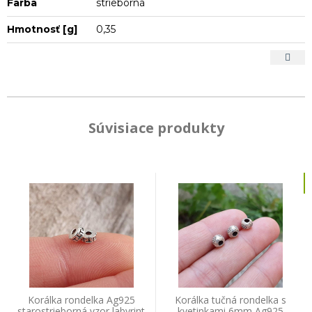
Farba
strieborná
Hmotnosť [g]
0,35
Súvisiace produkty
Korálka rondelka Ag925
Korálka tučná rondelka s
starostrieborná vzor labyrint
kvetinkami 6mm Ag925