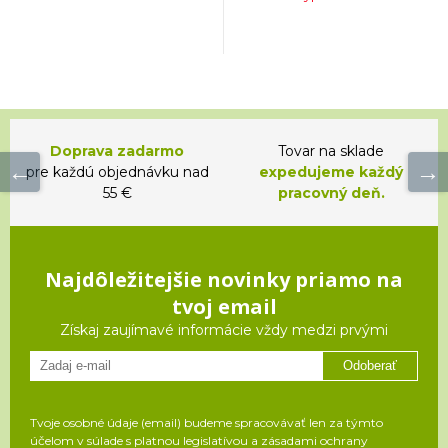
Doprava zadarmo
Tovar na sklade
pre každú objednávku nad
expedujeme každý
55 €
pracovný deň.
Najdôležitejšie novinky priamo na
tvoj email
Získaj zaujímavé informácie vždy medzi prvými
Odoberať
Tvoje osobné údaje (email) budeme spracovávať len za týmto
účelom v súlade s platnou legislatívou a zásadami ochrany