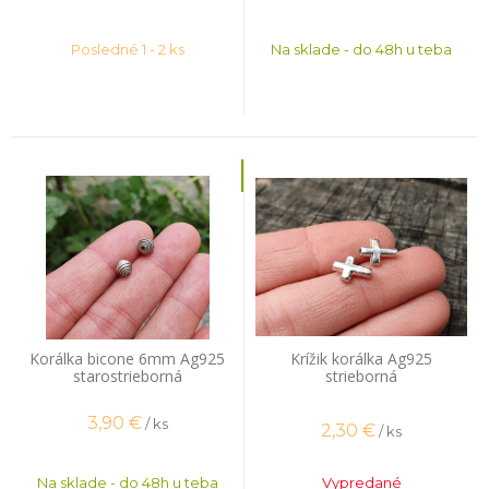
Posledné 1 - 2 ks
Na sklade - do 48h u teba
Korálka bicone 6mm Ag925
Krížik korálka Ag925
starostrieborná
strieborná
3,90
€
/ ks
2,30
€
/ ks
Na sklade - do 48h u teba
Vypredané