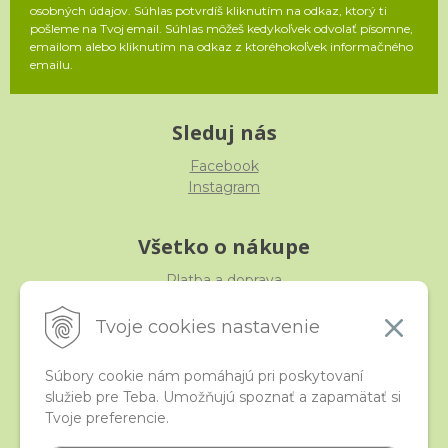
osobných údajov. Súhlas potvrdíš kliknutím na odkaz, ktorý ti
pošleme na Tvoj email. Súhlas môžeš kedykoľvek odvolať písomne,
emailom alebo kliknutím na odkaz z ktoréhokoľvek informačného
emailu.
Sleduj nás
Facebook
Instagram
Všetko o nákupe
Platba a doprava
Reklamácia, výmena, vrátenie
Obchodné podmienky
Tvoje cookies nastavenie
Ochrana osobných údajov
Súbory cookie nám pomáhajú pri poskytovaní
služieb pre Teba. Umožňujú spoznať a zapamätať si
iStraka
Tvoje preferencie.
Kontakt