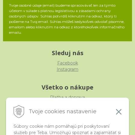
Tvoje osobné údaje (email) budeme spracovávať len za týmto
účelom v súlade s platnou legislatívou a zásadami ochrany
osobných údajov. Súhlas potvrdíš kliknutím na odkaz, ktorý ti
pošleme na Tvoj email. Súhlas môžeš kedykoľvek odvolať písomne,
emailom alebo kliknutím na odkaz z ktoréhokoľvek informačného
emailu.
Sleduj nás
Facebook
Instagram
Všetko o nákupe
Platba a doprava
Reklamácia, výmena, vrátenie
Obchodné podmienky
Tvoje cookies nastavenie
Ochrana osobných údajov
Súbory cookie nám pomáhajú pri poskytovaní
služieb pre Teba. Umožňujú spoznať a zapamätať si
iStraka