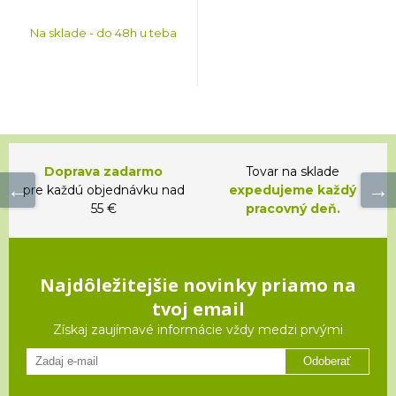
Na sklade - do 48h u teba
Doprava zadarmo
Tovar na sklade
pre každú objednávku nad
expedujeme každý
55 €
pracovný deň.
Najdôležitejšie novinky priamo na
tvoj email
Získaj zaujímavé informácie vždy medzi prvými
Odoberať