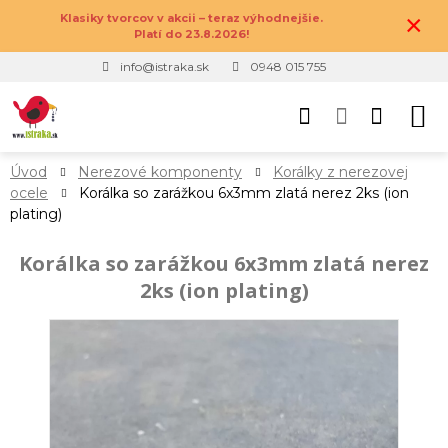
×
Klasiky tvorcov v akcii – teraz výhodnejšie.
Platí do 23.8.2026!
info@istraka.sk
0948 015 755
Úvod
Nerezové komponenty
Korálky z nerezovej
ocele
Korálka so zarážkou 6x3mm zlatá nerez 2ks (ion
plating)
Korálka so zarážkou 6x3mm zlatá nerez
2ks (ion plating)