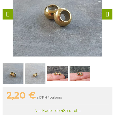
2,20
€
s DPH / balenie
Na sklade - do 48h u teba