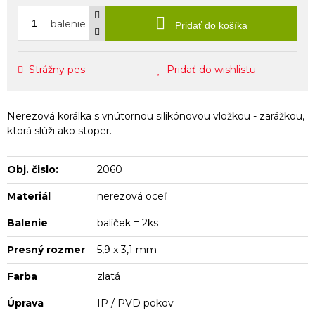
balenie
Pridať do košíka
Strážny pes
Pridať do wishlistu
Nerezová korálka s vnútornou silikónovou vložkou - zarážkou,
ktorá slúži ako stoper.
Obj. čislo:
2060
Materiál
nerezová oceľ
Balenie
balíček = 2ks
Presný rozmer
5,9 x 3,1 mm
Farba
zlatá
Úprava
IP / PVD pokov