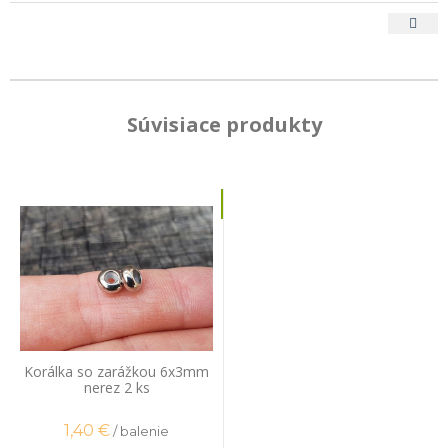
Súvisiace produkty
Korálka so zarážkou 6x3mm
nerez 2 ks
1,40
€
/ balenie