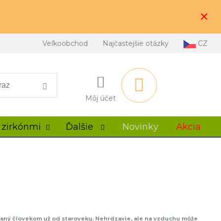
×
Veľkoobchod
Najčastejšie otázky
CZ
Môj účet
 zirkónmi
Ďalšie
Novinky
Akcia
oužívaný človekom už od staroveku. Nehrdzavie, ale na vzduchu môže