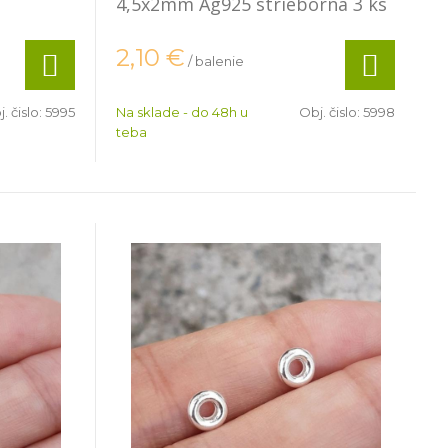
4,5x2mm Ag925 strieborná 3 ks
2,10
€
/ balenie
. čislo:
5995
Na sklade - do 48h u
Obj. čislo:
5998
teba