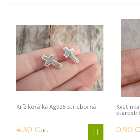
Kríž korálka Ag925 strieborná
Kvetink
starostr
4,30
€
0,90
/ ks