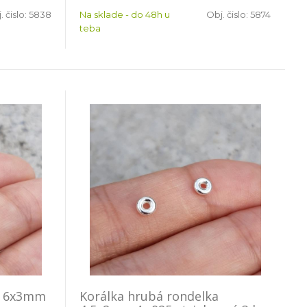
. čislo:
5838
Na sklade - do 48h u
Obj. čislo:
5874
teba
a 6x3mm
Korálka hrubá rondelka