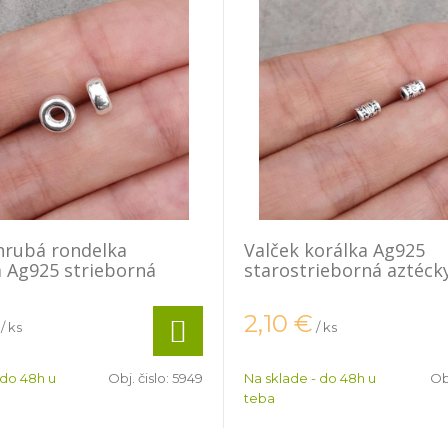
hrubá rondelka
Valček korálka Ag925
 Ag925 strieborná
starostrieborná aztéck
2,10
€
/ ks
/ ks
 do 48h u
Obj. čislo:
5949
Na sklade - do 48h u
Obj
teba