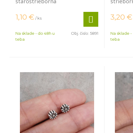
starostrieborná
striebor
1,10
€
3,20
€
/ ks
Na sklade - do 48h u
Obj. čislo:
5891
Na sklade -
teba
teba