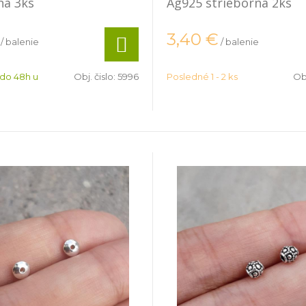
ná 3ks
Ag925 strieborná 2ks
3,40
€
/ balenie
/ balenie
 do 48h u
Obj. čislo:
5996
Posledné 1 - 2 ks
Obj