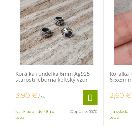
Korálka rondelka 6mm Ag925
Korálka 
starostrieborná keltský vzor
6,5x3mm
3,90
€
2,60
€
/ ks
Na sklade - do 48h u
Obj. čislo:
5570
Na sklade -
teba
teba