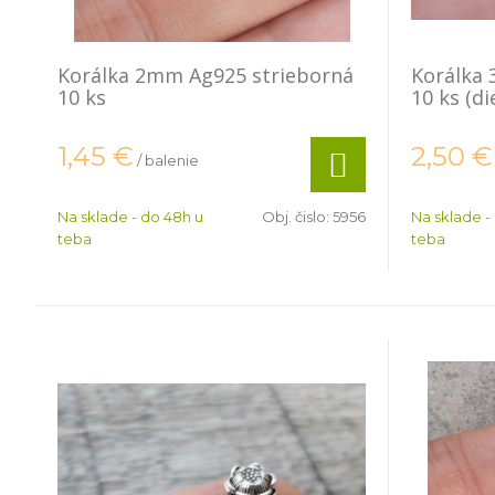
Korálka 2mm Ag925 strieborná
Korálka
10 ks
10 ks (d
1,45
€
2,50
€
/ balenie
Na sklade - do 48h u
Obj. čislo:
5956
Na sklade -
teba
teba