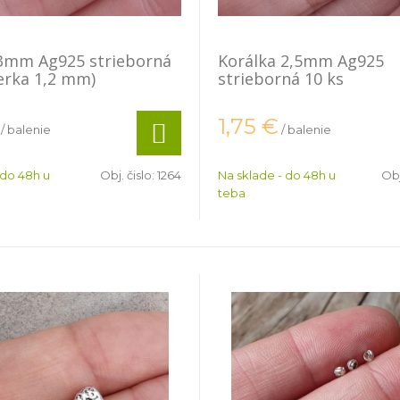
 3mm Ag925 strieborná
Korálka 2,5mm Ag925
ierka 1,2 mm)
strieborná 10 ks
1,75
€
/ balenie
/ balenie
 do 48h u
Obj. čislo:
1264
Na sklade - do 48h u
Obj
teba