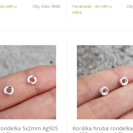
 do 48h u
Obj. čislo:
5965
Na sklade - do 48h u
Obj
teba
 rondelka 5x2mm Ag925
Korálka hrubá rondelk