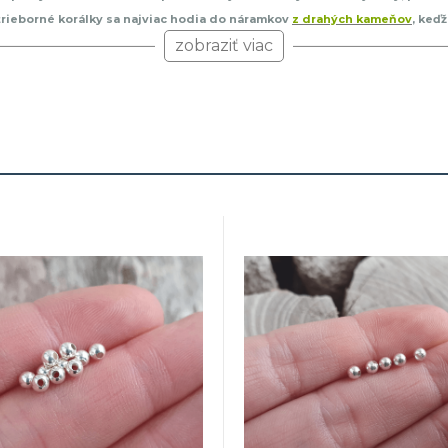
 Strieborné korálky sa najviac hodia do náramkov
z drahých kameňov
, keď
podľa puncového zákona a taktiež vyhovujú prísnym normám EU na obsah ť
zobraziť viac
certifikáty
.