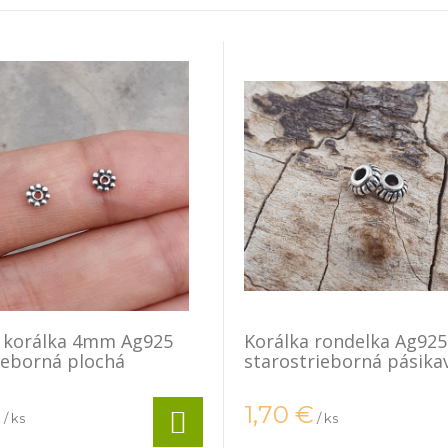
a korálka 4mm Ag925
Korálka rondelka Ag925
ieborná plochá
starostrieborná pásika
€
1,70
€
/ ks
/ ks