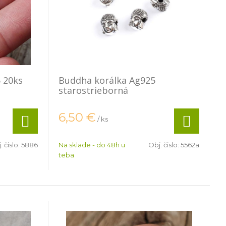
 20ks
Buddha korálka Ag925
starostrieborná
6,50
€
/ ks
. čislo:
5886
Na sklade - do 48h u
Obj. čislo:
5562a
teba