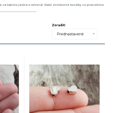
že sa takisto jedná o minerál. Naše strieborné korálky sú pravidelne
ažkých kovov ako kadmium a olovo. K testom máme aj príslušné
Zoradiť:
Prednastavené