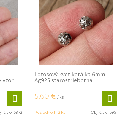
Lotosový kvet korálka 6mm
y vzor
Ag925 starostrieborná
5,60
€
/ ks
. čislo:
5972
Posledné 1 - 2 ks
Obj. čislo:
5951