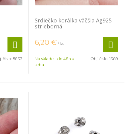
Srdiečko korálka väčšia Ag925
strieborná
6,20
€
/ ks
. čislo:
5833
Na sklade - do 48h u
Obj. čislo:
1389
teba