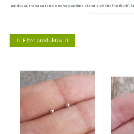
oxidovať, treba sa teda o neho patrične starať a priebežne čistiť.
testované v akreditovaných laboratóriách na obsah striebra 
Filter produktov