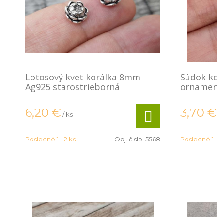
Lotosový kvet korálka 8mm
Súdok ko
Ag925 starostrieborná
ornamen
6,20
€
3,70
€
/ ks
Posledné 1 - 2 ks
Obj. čislo:
5568
Posledné 1 -