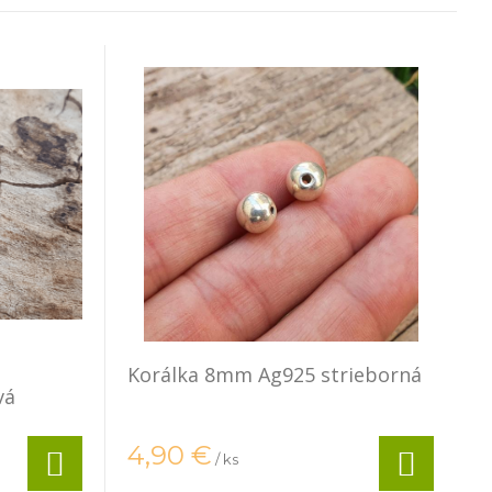
Korálka 8mm Ag925 strieborná
vá
4,90
€
/ ks