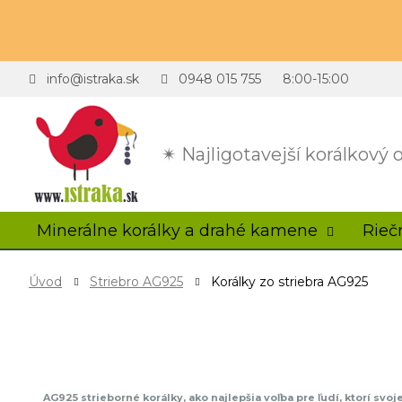
info@istraka.sk
0948 015 755
8:00-15:00
✴ Najligotavejší korálkový
Minerálne korálky a drahé kamene
Rieč
Úvod
Striebro AG925
Korálky zo striebra AG925
AG925 strieborné korálky, ako najlepšia voľba pre ľudí, ktorí svo