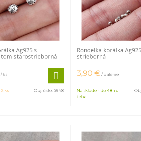
rálka Ag925 s
Rondelka korálka Ag925
tom starostrieborná
strieborná
3,90
€
/ ks
/ balenie
 2 ks
Obj. čislo:
5948
Na sklade - do 48h u
Obj
teba