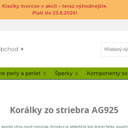
Klasiky tvorcov v akcii – teraz výhodnejšie.
Platí do 23.8.2026!
 obchod ✴
ne perly a perleť
Šperky
Komponenty so
Korálky zo striebra AG925
je šperky chcú nosiť nonstop. Striebro je ušľachtilý kov bielej farby, p