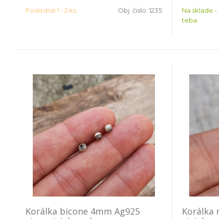
Posledné 1 - 2 ks
Obj. čislo:
1235
Na sklade -
teba
Korálka bicone 4mm Ag925
Korálka