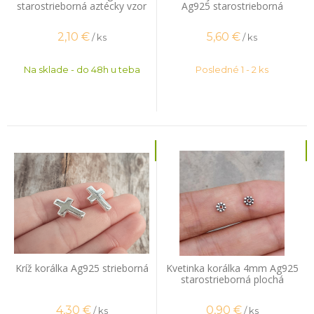
starostrieborná aztécky vzor
Ag925 starostrieborná
2,10
€
5,60
€
/ ks
/ ks
Na sklade - do 48h u teba
Posledné 1 - 2 ks
Kríž korálka Ag925 strieborná
Kvetinka korálka 4mm Ag925
starostrieborná plochá
4,30
€
0,90
€
/ ks
/ ks