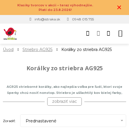
×
Klasiky tvorcov v akcii – teraz výhodnejšie.
Platí do 23.8.2026!
info@istraka.sk
0948 015 755
Úvod
Striebro AG925
Korálky zo striebra AG925
Korálky zo striebra AG925
AG925 strieborné korálky, ako najlepšia voľba pre ľudí, ktorí svoje
šperky chcú nosiť nonstop. Striebro je ušľachtilý kov bielej farby,
používaný človekom už od staroveku. Nehrdzavie, ale na vzduchu
zobraziť viac
môže oxidovať, treba sa teda o neho patrične starať a priebežne
čistiť. Strieborné korálky sa najviac hodia do náramkov
z drahých
kameňov
, keďže sa takisto jedná o minerál. Naše strieborné korálky
Prednastavené
Zoradiť:
sú pravidelne testované v akreditovaných laboratóriách na obsah