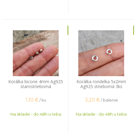
Korálka bicone 4mm Ag925
Korálka rondelka 5x2mm
starostrieborná
Ag925 strieborná 3ks
1,10
€
3,20
€
/ ks
/ balenie
Na sklade - do 48h u teba
Na sklade - do 48h u teba