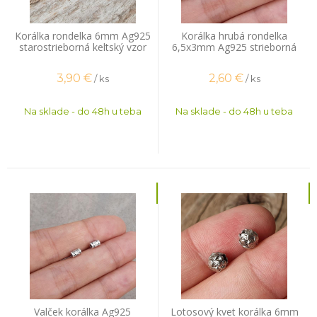
Korálka rondelka 6mm Ag925
Korálka hrubá rondelka
starostrieborná keltský vzor
6,5x3mm Ag925 strieborná
3,90
€
2,60
€
/ ks
/ ks
Na sklade - do 48h u teba
Na sklade - do 48h u teba
Valček korálka Ag925
Lotosový kvet korálka 6mm