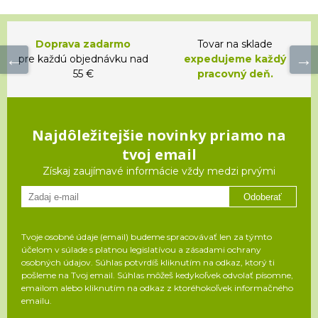
Doprava zadarmo
Tovar na sklade
pre každú objednávku nad
expedujeme každý
55 €
pracovný deň.
Najdôležitejšie novinky priamo na
tvoj email
Získaj zaujímavé informácie vždy medzi prvými
Odoberať
Tvoje osobné údaje (email) budeme spracovávať len za týmto
účelom v súlade s platnou legislatívou a zásadami ochrany
osobných údajov. Súhlas potvrdíš kliknutím na odkaz, ktorý ti
pošleme na Tvoj email. Súhlas môžeš kedykoľvek odvolať písomne,
emailom alebo kliknutím na odkaz z ktoréhokoľvek informačného
emailu.