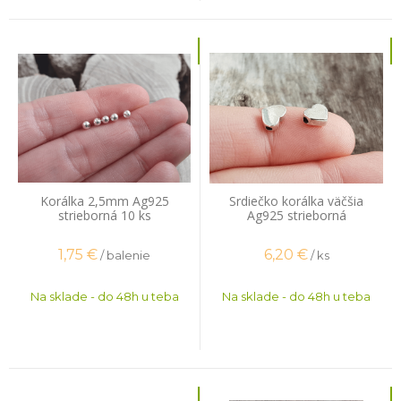
Korálka 2,5mm Ag925
Srdiečko korálka väčšia
strieborná 10 ks
Ag925 strieborná
1,75
€
6,20
€
/ balenie
/ ks
Na sklade - do 48h u teba
Na sklade - do 48h u teba