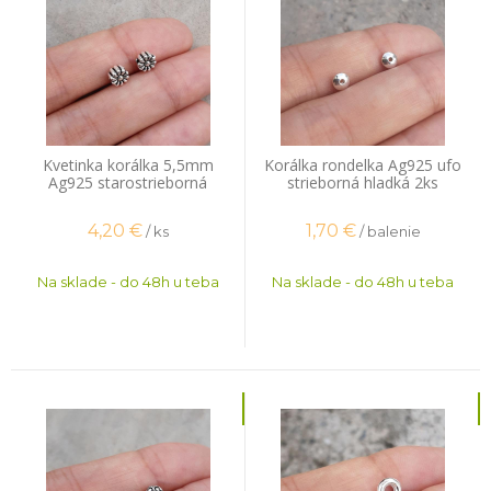
Kvetinka korálka 5,5mm
Korálka rondelka Ag925 ufo
Ag925 starostrieborná
strieborná hladká 2ks
4,20
€
1,70
€
/ ks
/ balenie
Na sklade - do 48h u teba
Na sklade - do 48h u teba