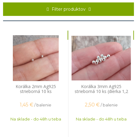
striebra podľa puncového zákona a taktiež vyhovujú prísnym normám
EU na obsah ťažkých kovov ako kadmium a olovo. K testom máme aj
Filter produktov
príslušné
certifikáty
.
Korálka 2mm Ag925
Korálka 3mm Ag925
strieborná 10 ks
strieborná 10 ks (dierka 1,2
mm)
1,45
€
2,50
€
/ balenie
/ balenie
Na sklade - do 48h u teba
Na sklade - do 48h u teba