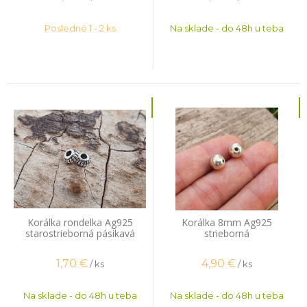
Posledné 1 - 2 ks
Na sklade - do 48h u teba
Korálka rondelka Ag925
Korálka 8mm Ag925
starostrieborná pásikavá
strieborná
1,70
€
4,90
€
/ ks
/ ks
Na sklade - do 48h u teba
Na sklade - do 48h u teba