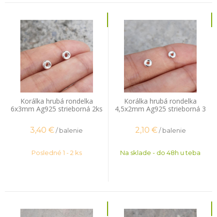
Korálka hrubá rondelka
Korálka hrubá rondelka
6x3mm Ag925 strieborná 2ks
4,5x2mm Ag925 strieborná 3
ks
3,40
€
2,10
€
/ balenie
/ balenie
Posledné 1 - 2 ks
Na sklade - do 48h u teba