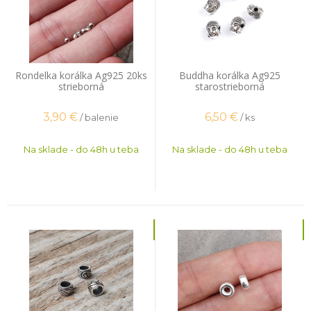
Rondelka korálka Ag925 20ks
Buddha korálka Ag925
strieborná
starostrieborná
3,90
€
6,50
€
/ balenie
/ ks
Na sklade - do 48h u teba
Na sklade - do 48h u teba