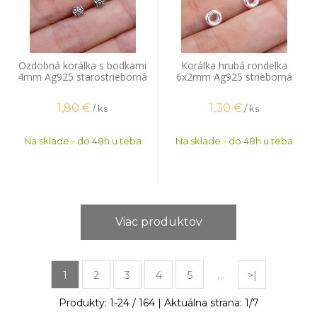
Ozdobná korálka s bodkami
Korálka hrubá rondelka
4mm Ag925 starostrieborná
6x2mm Ag925 strieborná
1,80
€
1,30
€
/ ks
/ ks
Na sklade - do 48h u teba
Na sklade - do 48h u teba
Viac produktov
…
1
2
3
4
5
>|
Produkty:
1
-
24
/
164
| Aktuálna strana:
1
/
7