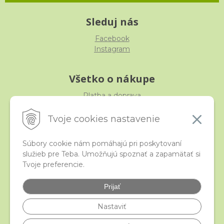
Sleduj nás
Facebook
Instagram
Všetko o nákupe
Platba a doprava
Reklamácia, výmena, vrátenie
Obchodné podmienky
Tvoje cookies nastavenie
Ochrana osobných údajov
Súbory cookie nám pomáhajú pri poskytovaní
služieb pre Teba. Umožňujú spoznať a zapamätať si
iStraka
Tvoje preferencie.
Kontakt
Veľkoobchod
Prijať
Najčastejšie otázky
Certifikáty
Nastaviť