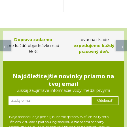
Doprava zadarmo
Tovar na sklade
pre každú objednávku nad
expedujeme každý
55 €
pracovný deň.
Najdôležitejšie novinky priamo na
tvoj email
Získaj zaujímavé informácie vždy medzi prvými
Odoberať
Tvoje osobné údaje (email) budeme spracovávať len za týmto
účelom v súlade s platnou legislatívou a zásadami ochrany
osobných údajov. Súhlas potvrdíš kliknutím na odkaz, ktorý ti