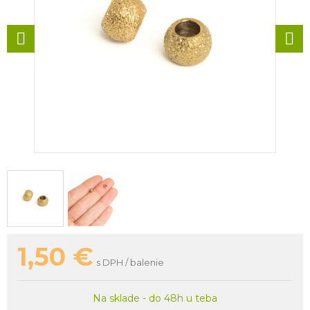
1,50
€
s DPH / balenie
Na sklade - do 48h u teba