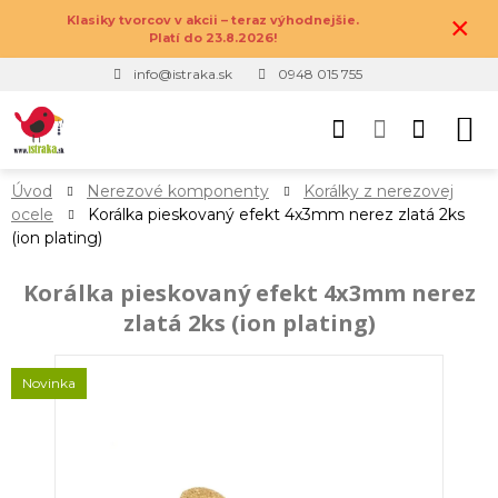
×
Klasiky tvorcov v akcii – teraz výhodnejšie.
Platí do 23.8.2026!
info@istraka.sk
0948 015 755
Úvod
Nerezové komponenty
Korálky z nerezovej
ocele
Korálka pieskovaný efekt 4x3mm nerez zlatá 2ks
(ion plating)
Korálka pieskovaný efekt 4x3mm nerez
zlatá 2ks (ion plating)
Novinka