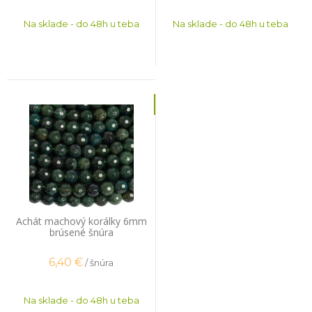
Na sklade - do 48h u teba
Na sklade - do 48h u teba
Achát machový korálky 6mm
brúsené šnúra
6,40
€
/ šnúra
Na sklade - do 48h u teba