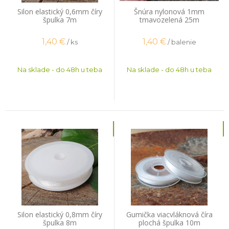
Silon elastický 0,6mm číry
Šnúra nylonová 1mm
špulka 7m
tmavozelená 25m
1,40
€
1,40
€
/ ks
/ balenie
Na sklade - do 48h u teba
Na sklade - do 48h u teba
Silon elastický 0,8mm číry
Gumička viacvláknová číra
špulka 8m
plochá špulka 10m