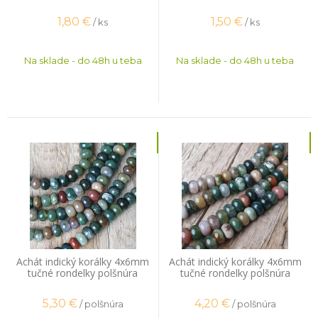
1,80
€
1,50
€
/ ks
/ ks
Na sklade - do 48h u teba
Na sklade - do 48h u teba
Achát indický korálky 4x6mm
Achát indický korálky 4x6mm
tučné rondelky polšnúra
tučné rondelky polšnúra
5,30
€
4,20
€
/ polšnúra
/ polšnúra