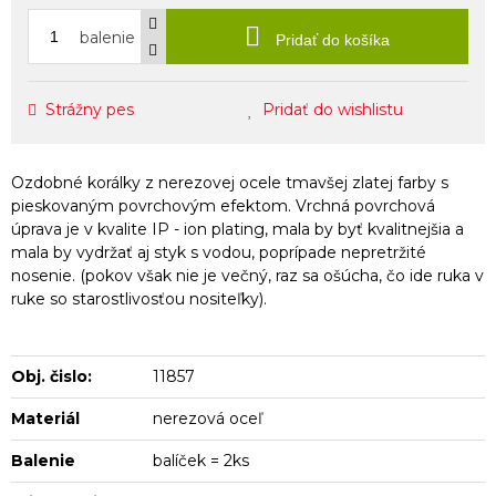
balenie
Pridať do košíka
Strážny pes
Pridať do wishlistu
Ozdobné korálky z nerezovej ocele tmavšej zlatej farby s
pieskovaným povrchovým efektom. Vrchná povrchová
úprava je v kvalite IP - ion plating, mala by byť kvalitnejšia a
mala by vydržať aj styk s vodou, poprípade nepretržité
nosenie. (pokov však nie je večný, raz sa ošúcha, čo ide ruka v
ruke so starostlivosťou nositeľky).
Obj. čislo:
11857
Materiál
nerezová oceľ
Balenie
balíček = 2ks