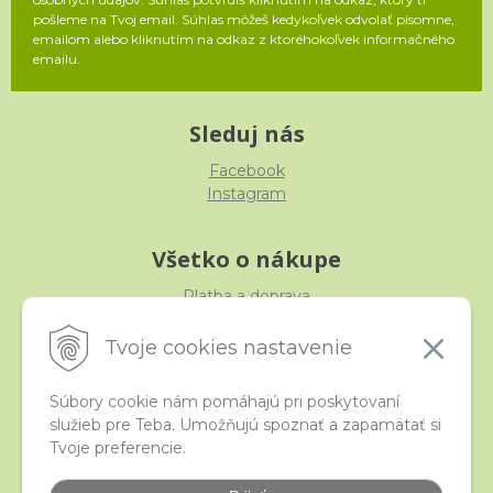
pošleme na Tvoj email. Súhlas môžeš kedykoľvek odvolať písomne,
emailom alebo kliknutím na odkaz z ktoréhokoľvek informačného
emailu.
Sleduj nás
Facebook
Instagram
Všetko o nákupe
Platba a doprava
Reklamácia, výmena, vrátenie
Obchodné podmienky
Tvoje cookies nastavenie
Ochrana osobných údajov
Súbory cookie nám pomáhajú pri poskytovaní
služieb pre Teba. Umožňujú spoznať a zapamätať si
iStraka
Tvoje preferencie.
Kontakt
Veľkoobchod