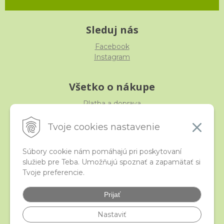
Sleduj nás
Facebook
Instagram
Všetko o nákupe
Platba a doprava
Reklamácia, výmena, vrátenie
Obchodné podmienky
Tvoje cookies nastavenie
Ochrana osobných údajov
Súbory cookie nám pomáhajú pri poskytovaní
služieb pre Teba. Umožňujú spoznať a zapamätať si
iStraka
Tvoje preferencie.
Kontakt
Veľkoobchod
Prijať
Najčastejšie otázky
Certifikáty
Nastaviť