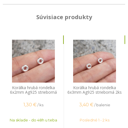
Súvisiace produkty
Korálka hrubá rondelka
Korálka hrubá rondelka
6x2mm Ag925 strieborná
6x3mm Ag925 strieborná 2ks
1,30
€
3,40
€
/ ks
/ balenie
Na sklade - do 48h u teba
Posledné 1 - 2 ks