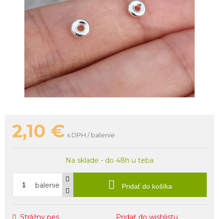
2,10
€
s DPH / balenie
Na sklade - do 48h u teba
balenie
Pridať do košíka
Strážny pes
Pridať do wishlistu