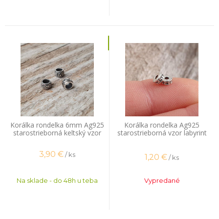
Korálka rondelka 6mm Ag925
Korálka rondelka Ag925
starostrieborná keltský vzor
starostrieborná vzor labyrint
3,90
€
/ ks
1,20
€
/ ks
Na sklade - do 48h u teba
Vypredané