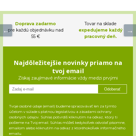
Doprava zadarmo
Tovar na sklade
pre každú objednávku nad
expedujeme každý
55 €
pracovný deň.
Najdôležitejšie novinky priamo na
tvoj email
Získaj zaujímavé informácie vždy medzi prvými
Odoberať
Tvoje osobné údaje (email) budeme spracovávať len za týmto
účelom v súlade s platnou legislatívou a zásadami ochrany
osobných údajov. Súhlas potvrdíš kliknutím na odkaz, ktorý ti
pošleme na Tvoj email. Súhlas môžeš kedykoľvek odvolať písomne,
emailom alebo kliknutím na odkaz z ktoréhokoľvek informačného
emailu.