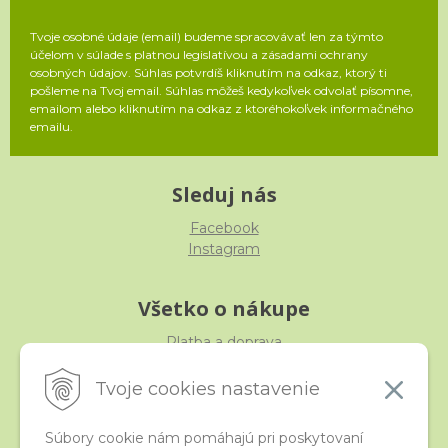
Tvoje osobné údaje (email) budeme spracovávať len za týmto
účelom v súlade s platnou legislatívou a zásadami ochrany
osobných údajov. Súhlas potvrdíš kliknutím na odkaz, ktorý ti
pošleme na Tvoj email. Súhlas môžeš kedykoľvek odvolať písomne,
emailom alebo kliknutím na odkaz z ktoréhokoľvek informačného
emailu.
Sleduj nás
Facebook
Instagram
Všetko o nákupe
Platba a doprava
Reklamácia, výmena, vrátenie
Obchodné podmienky
Tvoje cookies nastavenie
Ochrana osobných údajov
Súbory cookie nám pomáhajú pri poskytovaní