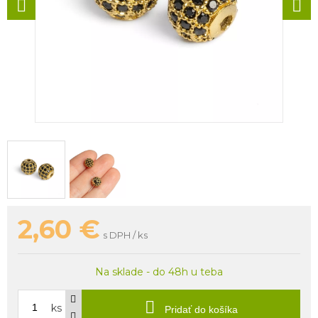
2,60
€
s DPH / ks
Na sklade - do 48h u teba
ks
Pridať do košíka