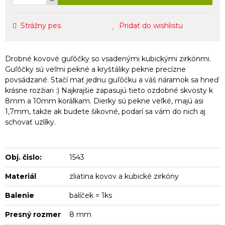
Strážny pes
Pridať do wishlistu
Drobné kovové guľôčky so vsadenými kubickými zirkónmi.
Guľôčky sú veľmi pekné a kryštáliky pekne precízne
povsádzané. Stačí mať jednu guľôčku a váš náramok sa hneď
krásne rozžiari :) Najkrajšie zapasujú tieto ozdobné skvosty k
8mm a 10mm korálkam. Dierky sú pekne veľké, majú asi
1,7mm, takže ak budete šikovné, podarí sa vám do nich aj
schovať uzlíky.
Obj. čislo:
1543
Materiál
zliatina kovov a kubické zirkóny
Balenie
balíček = 1ks
Presný rozmer
8 mm