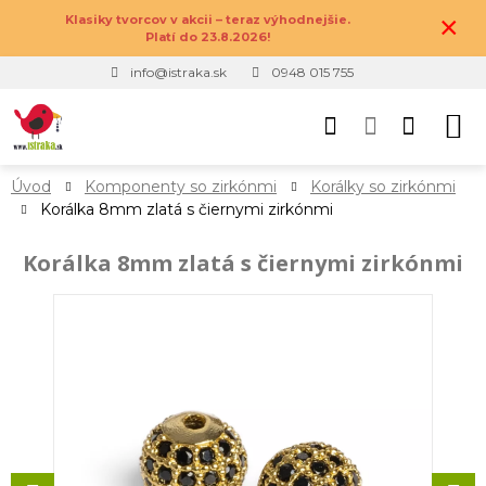
×
Klasiky tvorcov v akcii – teraz výhodnejšie.
Platí do 23.8.2026!
info@istraka.sk
0948 015 755
Úvod
Komponenty so zirkónmi
Korálky so zirkónmi
Korálka 8mm zlatá s čiernymi zirkónmi
Korálka 8mm zlatá s čiernymi zirkónmi