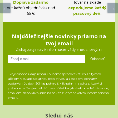
Doprava zadarmo
Tovar na sklade
pre každú objednávku nad
expedujeme každý
55 €
pracovný deň.
Najdôležitejšie novinky priamo na
tvoj email
Získaj zaujímavé informácie vždy medzi prvými
Odoberať
Tvoje osobné údaje (email) budeme spracovávať len za týmto
účelom v súlade s platnou legislatívou a zásadami ochrany
osobných údajov. Súhlas potvrdíš kliknutím na odkaz, ktorý ti
pošleme na Tvoj email. Súhlas môžeš kedykoľvek odvolať písomne,
emailom alebo kliknutím na odkaz z ktoréhokoľvek informačného
emailu.
Sleduj nás