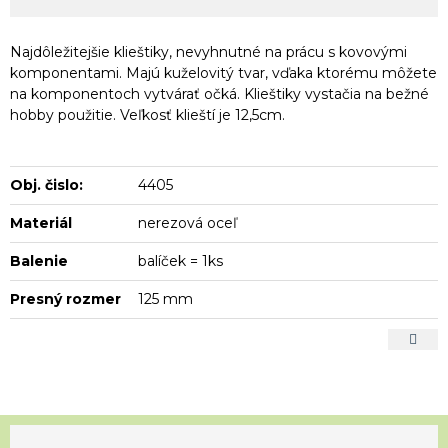
Najdôležitejšie klieštiky, nevyhnutné na prácu s kovovými
komponentami. Majú kuželovitý tvar, vďaka ktorému môžete
na komponentoch vytvárať očká. Klieštiky vystačia na bežné
hobby použitie. Veľkosť klieští je 12,5cm.
Obj. čislo:
4405
Materiál
nerezová oceľ
Balenie
balíček = 1ks
Presný rozmer
125 mm