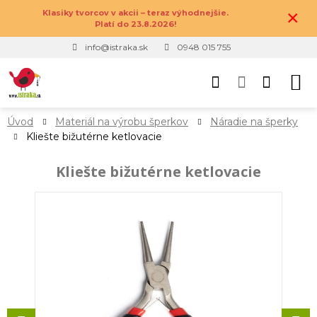
×
Klasiky tvorcov v akcii – teraz výhodnejšie.
Platí do 23.8.2026!
info@istraka.sk
0948 015 755
Úvod
Materiál na výrobu šperkov
Náradie na šperky
Kliešte bižutérne ketlovacie
Kliešte bižutérne ketlovacie