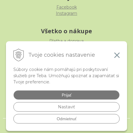
Facebook
Instagram
Všetko o nákupe
Platba a doprava
Reklamácia, výmena, vrátenie
Obchodné podmienky
Tvoje cookies nastavenie
Ochrana osobných údajov
Súbory cookie nám pomáhajú pri poskytovaní
služieb pre Teba. Umožňujú spoznať a zapamätať si
iStraka
Tvoje preferencie.
Kontakt
Veľkoobchod
Prijať
Najčastejšie otázky
Certifikáty
Nastaviť
Odmietnuť
© 2026 istraka.sk - najligotavejšie korálky a polodrahokamy široko ďaleko •
NextShop
&
e-shop Pohoda Connector
by
NextCom s.r.o.