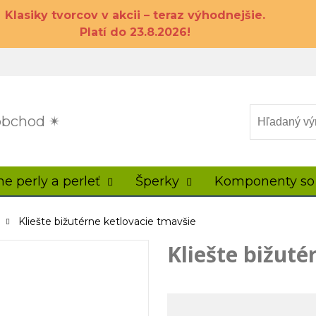
Klasiky tvorcov v akcii – teraz výhodnejšie.
Platí do 23.8.2026!
 obchod ✴
ne perly a perleť
Šperky
Komponenty so
Kliešte bižutérne ketlovacie tmavšie
Kliešte bižuté