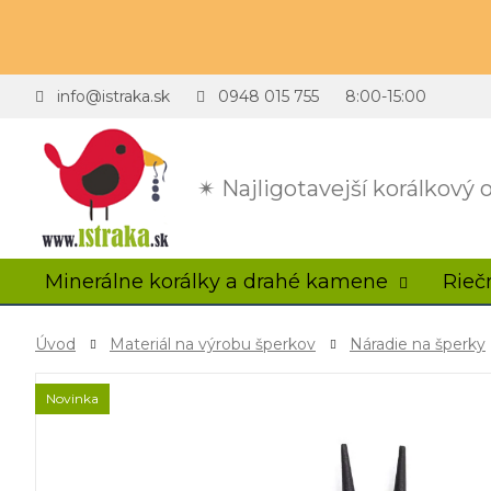
info@istraka.sk
0948 015 755
8:00-15:00
✴ Najligotavejší korálkový
Minerálne korálky a drahé kamene
Rieč
Úvod
Materiál na výrobu šperkov
Náradie na šperky
Novinka