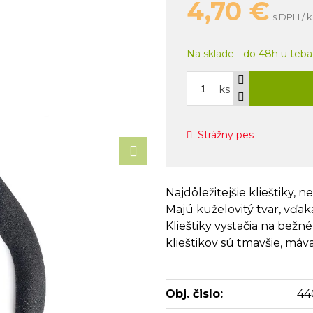
4,70
€
s DPH / k
Na sklade - do 48h u teba
ks
Strážny pes
Najdôležitejšie klieštiky
Majú kuželovitý tvar, vď
Klieštiky vystačia na bežné
klieštikov sú tmavšie, má
Obj. čislo:
44