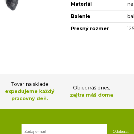
Materiál
ne
Balenie
bal
Presný rozmer
12
Tovar na sklade
Objednáš dnes,
expedujeme každý
zajtra máš doma
pracovný deň.
Odoberať