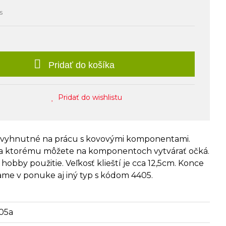
s
Pridať do košíka
Pridať do wishlistu
, nevyhnutné na prácu s kovovými komponentami.
aka ktorému môžete na komponentoch vytvárať očká.
 hobby použitie. Veľkosť klieští je cca 12,5cm. Konce
vame v ponuke aj iný typ s kódom 4405.
05a