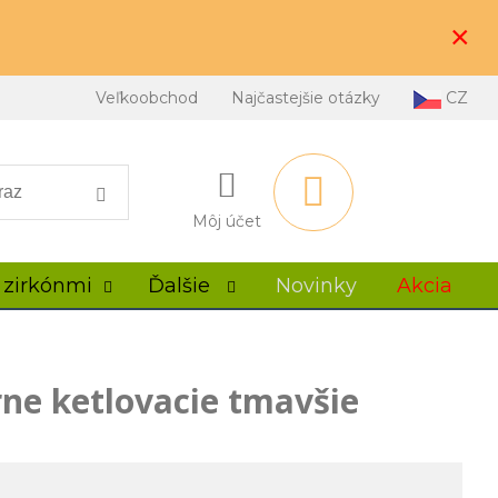
×
Veľkoobchod
Najčastejšie otázky
CZ
Môj účet
 zirkónmi
Ďalšie
Novinky
Akcia
rne ketlovacie tmavšie