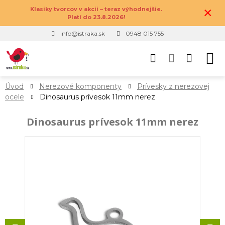
×
Klasiky tvorcov v akcii – teraz výhodnejšie.
Platí do 23.8.2026!
info@istraka.sk
0948 015 755
Úvod
Nerezové komponenty
Prívesky z nerezovej
ocele
Dinosaurus prívesok 11mm nerez
Dinosaurus prívesok 11mm nerez