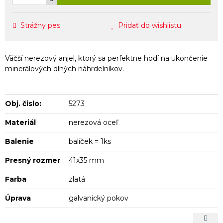
Strážny pes
Pridať do wishlistu
Väčší nerezový anjel, ktorý sa perfektne hodí na ukončenie
minerálových dlhých náhrdelníkov.
Obj. čislo:
5273
Materiál
nerezová oceľ
Balenie
balíček = 1ks
Presný rozmer
41x35 mm
Farba
zlatá
Úprava
galvanický pokov