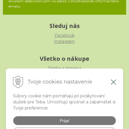
emailom alebo kliknutím na odkaz z ktoréhokoľvek informačného
emailu.
Sleduj nás
Facebook
Instagram
Všetko o nákupe
Platba a doprava
Reklamácia, výmena, vrátenie
Obchodné podmienky
Tvoje cookies nastavenie
Ochrana osobných údajov
Súbory cookie nám pomáhajú pri poskytovaní
služieb pre Teba. Umožňujú spoznať a zapamätať si
iStraka
Tvoje preferencie.
Kontakt
Veľkoobchod
Prijať
Najčastejšie otázky