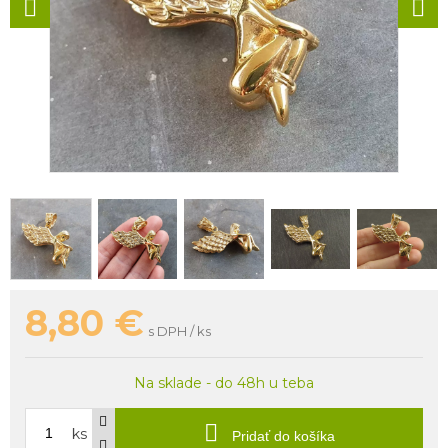
8,80
€
s DPH / ks
Na sklade - do 48h u teba
ks
Pridať do košíka