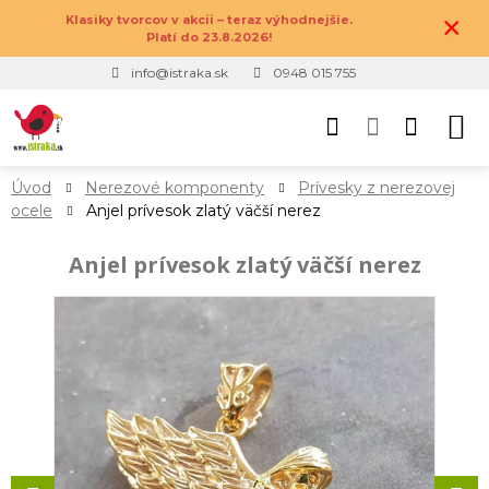
×
Klasiky tvorcov v akcii – teraz výhodnejšie.
Platí do 23.8.2026!
info@istraka.sk
0948 015 755
Úvod
Nerezové komponenty
Prívesky z nerezovej
ocele
Anjel prívesok zlatý väčší nerez
Anjel prívesok zlatý väčší nerez