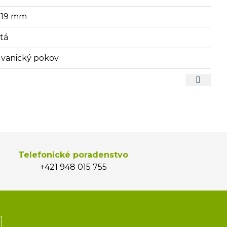
x19 mm
atá
lvanický pokov
Telefonické poradenstvo
+421 948 015 755