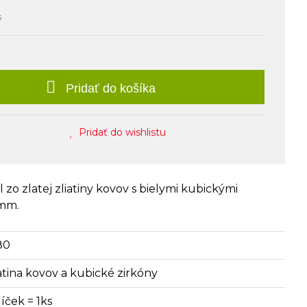
s
Pridať do košíka
Pridať do wishlistu
o zlatej zliatiny kovov s bielymi kubickými
 mm.
80
iatina kovov a kubické zirkóny
íček = 1ks