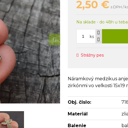
2,50
€
s DPH / k
Na sklade - do 48h u teba
ks
Strážny pes
Náramkový medzikus anjel z
zirkónmi vo veľkosti 15x19
Obj. čislo:
71
Materiál
zl
Balenie
bal