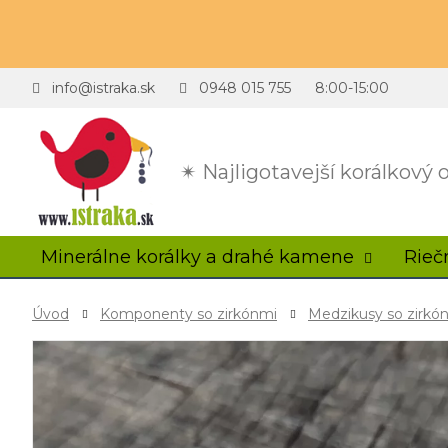
info@istraka.sk
0948 015 755
8:00-15:00
✴ Najligotavejší korálkový
Minerálne korálky a drahé kamene
Rieč
Úvod
Komponenty so zirkónmi
Medzikusy so zirkó