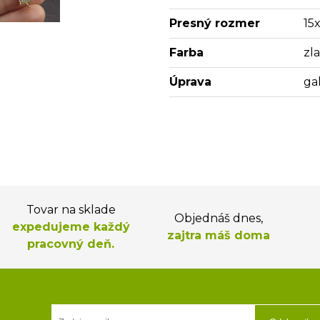
Presný rozmer
15
Farba
zl
Úprava
ga
Tovar na sklade
Objednáš dnes,
expedujeme každý
zajtra máš doma
pracovný deň.