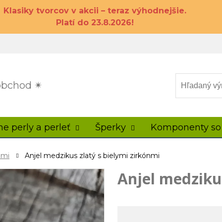
Klasiky tvorcov v akcii – teraz výhodnejšie.
Platí do 23.8.2026!
 obchod ✴
ne perly a perleť
Šperky
Komponenty so
nmi
Anjel medzikus zlatý s bielymi zirkónmi
Anjel medzikus