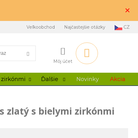
×
Veľkoobchod
Najčastejšie otázky
CZ
Môj účet
 zirkónmi
Ďalšie
Novinky
Akcia
 zlatý s bielymi zirkónmi